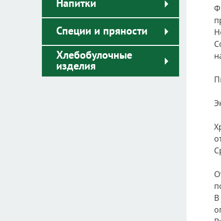
Напитки
Ф
п
Специи и пряности
Н
С
Хлебобулочные
н
изделия
П
Э
Х
о
С
О
п
В
о