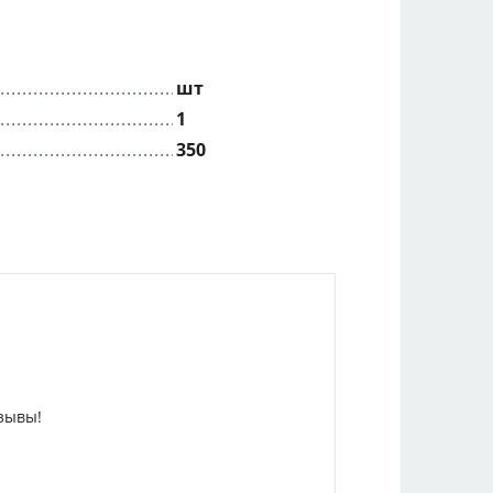
шт
1
350
зывы!