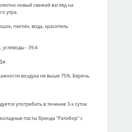
солютно новый свежий взгляд на
го утра.
шок, пектин, вода, краситель
, углеводы - 39,4
кДж
влажности воздуха не выше 75%. Беречь
уется употребить в течение 3-х суток
коладные пасты бренда "Ратибор" с