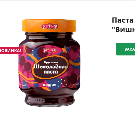
Паста
"Вишн
ЗАКА