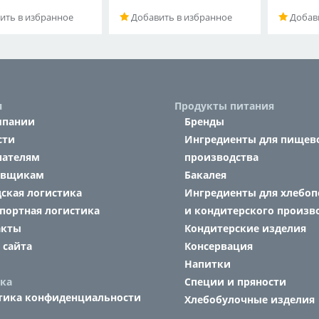
ить в избранное
Добавить в избранное
Добави
я
Продукты питания
мпании
Бренды
сти
Ингредиенты для пищев
пателям
производства
авщикам
Бакалея
ская логистика
Ингредиенты для хлебоп
портная логистика
и кондитерского произв
акты
Кондитерские изделия
 сайта
Консервация
Напитки
ка
Специи и пряности
тика конфиденциальности
Хлебобулочные изделия