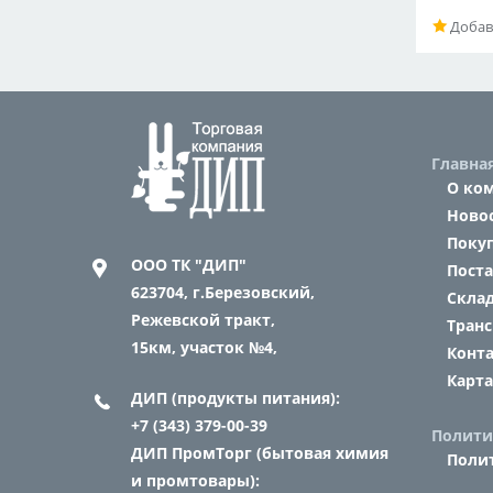
Добав
Главна
О ко
Ново
Поку
ООО ТК "ДИП"
Пост
623704,
г.Березовский,
Склад
Режевской тракт,
Транс
15км, участок №4,
Конт
Карта
ДИП (продукты питания):
+7 (343) 379-00-39
Полити
ДИП ПромТорг (бытовая химия
Поли
и промтовары):