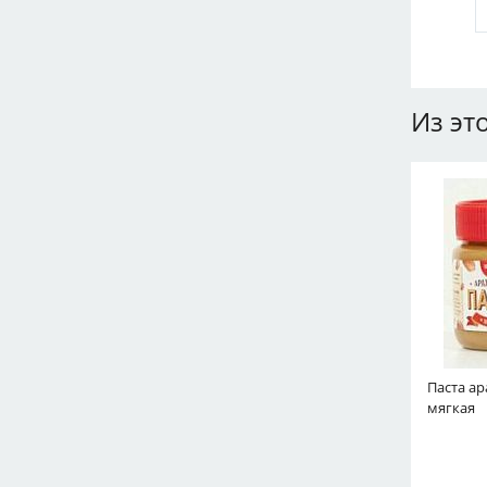
Из эт
Паста ар
мягкая