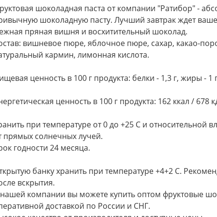
руктовая шоколадная паста от компании "Ратибор" - аб
ривычную шоколадную пасту. Лучший завтрак ждет ваше
ежная пряная вишня и восхитительный шоколад.
остав: вишневое пюре, яблочное пюре, сахар, какао-поро
атуральный кармин, лимонная кислота.
ищевая ценность в 100 г продукта: белки - 1,3 г, жиры - 1 г
нергетическая ценность в 100 г продукта: 162 ккал / 678 
ранить при температуре от 0 до +25 С и относительной 
т прямых солнечных лучей.
рок годности 24 месяца.
ткрытую банку хранить при температуре +4+2 С. Рекоменд
осле вскрытия.
 нашей компании вы можете купить оптом фруктовые шо
перативной доставкой по России и СНГ.