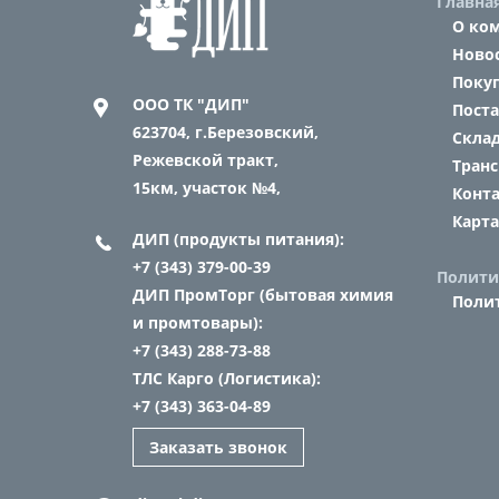
Главна
О ко
Ново
Поку
ООО ТК "ДИП"
Пост
623704,
г.Березовский,
Склад
Режевской тракт,
Транс
15км, участок №4,
Конт
Карта
ДИП (продукты питания):
+7 (343) 379-00-39
Полити
ДИП ПромТорг (бытовая химия
Поли
и промтовары):
+7 (343) 288-73-88
ТЛС Карго (Логистика):
+7 (343) 363-04-89
Заказать звонок