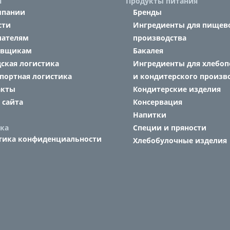
я
Продукты питания
мпании
Бренды
сти
Ингредиенты для пищев
пателям
производства
авщикам
Бакалея
ская логистика
Ингредиенты для хлебоп
портная логистика
и кондитерского произв
акты
Кондитерские изделия
 сайта
Консервация
Напитки
ка
Специи и пряности
тика конфиденциальности
Хлебобулочные изделия