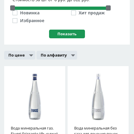
Новинка
Хит продаж
Избранное
По цене
По алфавиту
Вода минеральная газ.
Вода минеральная без
Fiuggi Natural (Фьюджи)
Fiuggi Frizzante (Фьюджи)
газа для лечения почек
стек