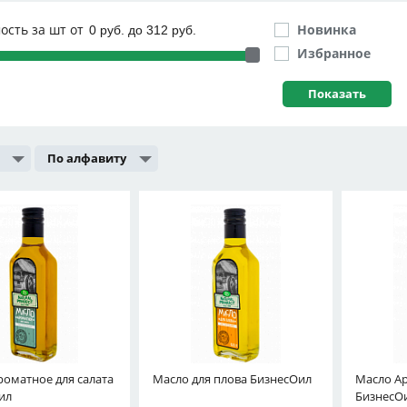
ость за шт от
Новинка
Избранное
По алфавиту
роматное для салата
Масло для плова БизнесОил
Масло Ар
ил
БизнесО