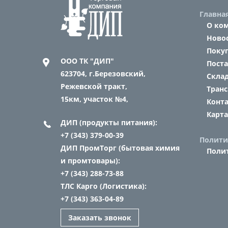
Главна
О ко
Ново
Поку
ООО ТК "ДИП"
Пост
623704,
г.Березовский,
Склад
Режевской тракт,
Транс
15км, участок №4,
Конт
Карта
ДИП (продукты питания):
+7 (343) 379-00-39
Полити
ДИП ПромТорг (бытовая химия
Поли
и промтовары):
+7 (343) 288-73-88
ТЛС Карго (Логистика):
+7 (343) 363-04-89
Заказать звонок