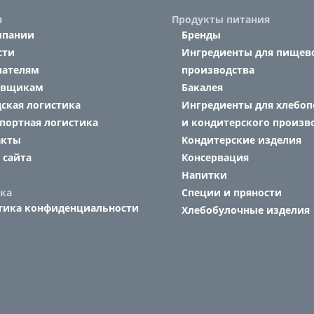
я
Продукты питания
мпании
Бренды
сти
Ингредиенты для пищев
пателям
производства
авщикам
Бакалея
ская логистика
Ингредиенты для хлебоп
портная логистика
и кондитерского произв
акты
Кондитерские изделия
 сайта
Консервация
Напитки
ка
Специи и пряности
тика конфиденциальности
Хлебобулочные изделия