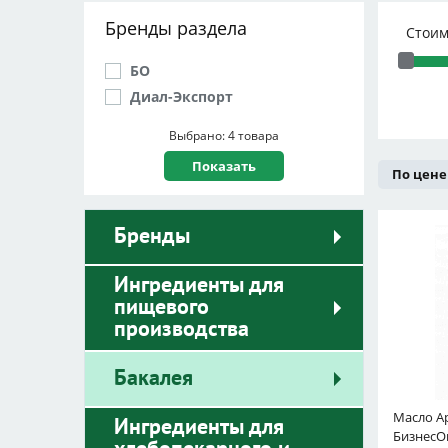
Бренды раздела
Стоим
БО
Диал-Экспорт
Выбрано: 4 товара
По цене
Бренды
Ингредиенты для
пищевого
производства
Бакалея
Масло А
Ингредиенты для
БизнесО