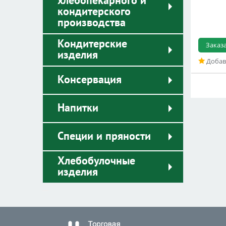
хлебопекарного и
кондитерского
производства
Кондитерские
Заказ
изделия
Добав
Консервация
Напитки
Специи и пряности
Хлебобулочные
изделия