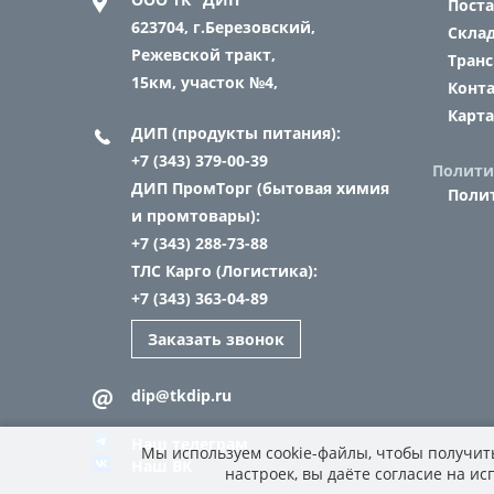
Пост
623704,
г.Березовский,
Склад
Режевской тракт,
Транс
15км, участок №4,
Конт
Карта
ДИП (продукты питания):
+7 (343) 379-00-39
Полити
ДИП ПромТорг (бытовая химия
Поли
и промтовары):
+7 (343) 288-73-88
ТЛС Карго (Логистика):
+7 (343) 363-04-89
Заказать звонок
dip@tkdip.ru
Наш телеграм
Мы используем cookie-файлы, чтобы получить
Наш ВК
настроек, вы даёте согласие на и