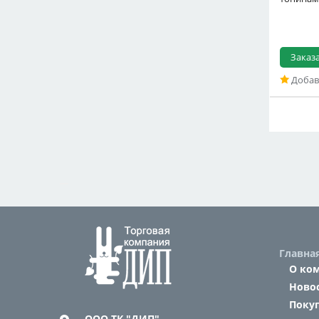
Заказ
Добав
Главна
О ко
Ново
Поку
ООО ТК "ДИП"