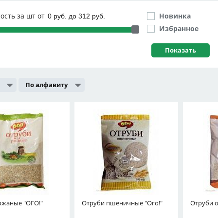
ость за шт от
Новинка
Избранное
По алфавиту
ржаные "ОГО!"
Отруби пшеничные "Ого!"
Отруби о