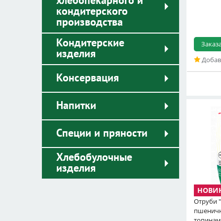
хлебопекарного и
кондитерского
производства
Кондитерские
Заказ
изделия
Добав
Консервация
Напитки
Специи и пряности
Хлебобулочные
изделия
Отруби 
пшеничн
топина