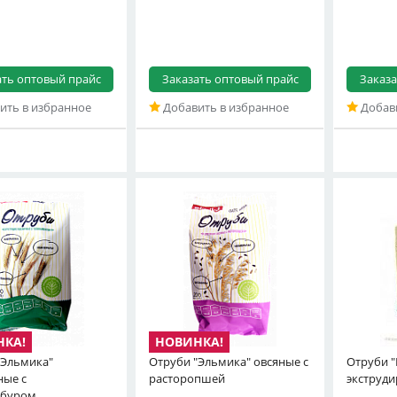
ать оптовый прайс
Заказать оптовый прайс
Заказа
ить в избранное
Добавить в избранное
Добави
"Эльмика"
Отруби "Эльмика" овсяные с
Отруби 
ые с
расторопшей
экструди
мбуром