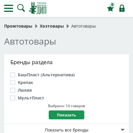
0
Промтовары
Хозтовары
Автотовары
Автотовары
Бренды раздела
БашПласт (Альтернатива)
Крепак
Лилия
МультПласт
Пластик Репаблик
Выбрано: 14 товаров
Сибиар
Показать все бренды