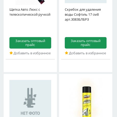
Щетка Авто Люкс с
1 шт - Оптовая цена 312
Скребок для удаления
телескопической ручкой
руб
воды Софтэль 17 см8
арт.3083БЛБРЗ
Заказать оптовый
Заказать оптовый
прайс
прайс
Добавить в избранное
Добавить в избранное