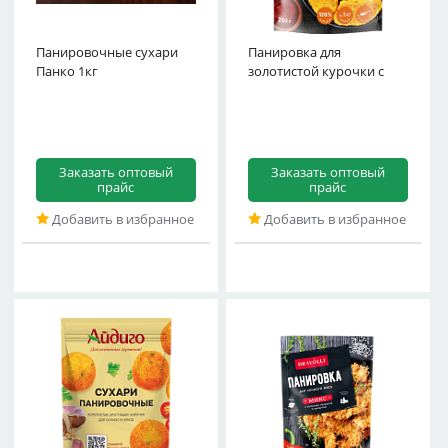
Панировочные сухари
Панировка для
базиликом и чесноком
Панко 1кг
золотистой курочки с
Yell
Заказать оптовый
Заказать оптовый
прайс
прайс
Добавить в избранное
Добавить в избранное