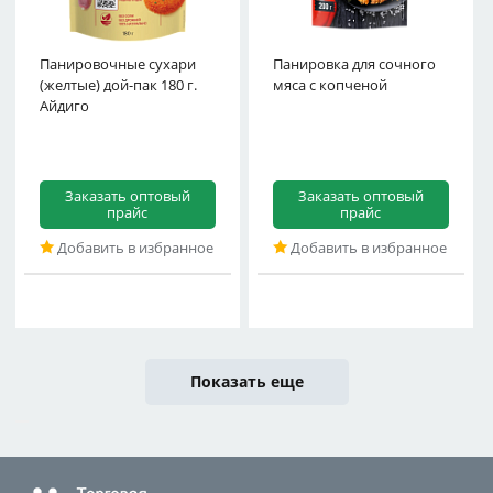
Панировочные сухари
Панировка для сочного
паприкой и кунжутом
(желтые) дой-пак 180 г.
мяса с копченой
"Bra
Айдиго
Заказать оптовый
Заказать оптовый
прайс
прайс
Добавить в избранное
Добавить в избранное
Показать еще