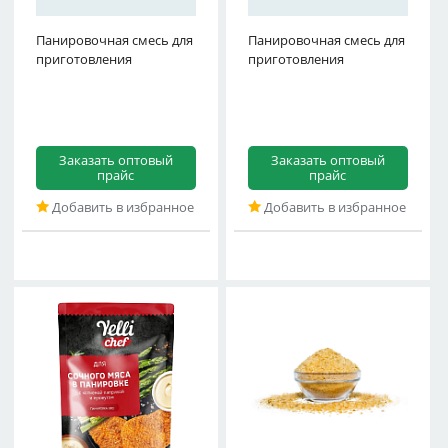
Панировочная смесь для
хрустящей курочки,
Панировочная смесь для
крылышек острых,
приготовления
Delicaroma, 240 г
приготовления
Deli
Заказать оптовый
Заказать оптовый
прайс
прайс
Добавить в избранное
Добавить в избранное