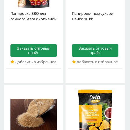
Панировка BBQ для
паприкой и кунжутом
Панировочные сухари
сочного мяса с копченой
Yelli chef 200г
Панко 10 кг
Заказать оптовый
Заказать оптовый
прайс
прайс
Добавить в избранное
Добавить в избранное