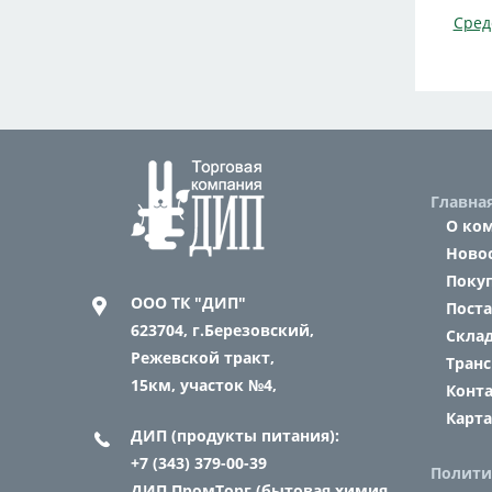
Сред
Главна
О ко
Ново
Поку
ООО ТК "ДИП"
Пост
623704,
г.Березовский,
Склад
Режевской тракт,
Транс
15км, участок №4,
Конт
Карта
ДИП (продукты питания):
+7 (343) 379-00-39
Полити
ДИП ПромТорг (бытовая химия