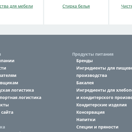
ства для мебели
Стирка белья
Чист
я
Продукты питания
мпании
Бренды
сти
Ингредиенты для пищев
пателям
производства
авщикам
Бакалея
ская логистика
Ингредиенты для хлебоп
портная логистика
и кондитерского произв
акты
Кондитерские изделия
 сайта
Консервация
Напитки
ка
Специи и пряности