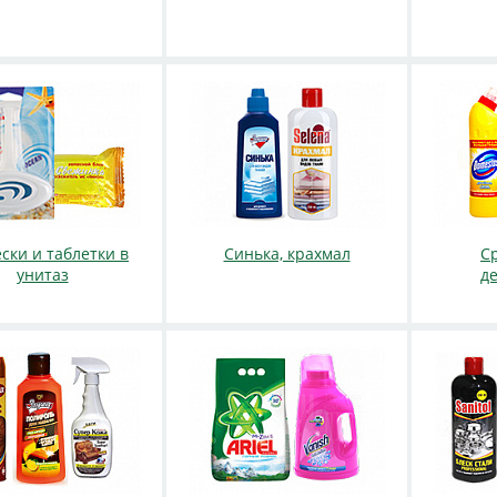
ски и таблетки в
Синька, крахмал
С
унитаз
д