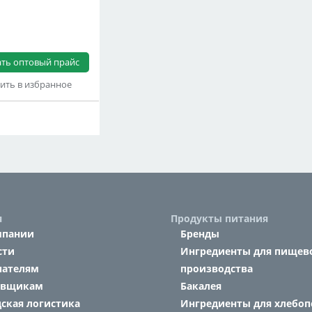
ать оптовый прайс
ить в избранное
я
Продукты питания
мпании
Бренды
сти
Ингредиенты для пищев
пателям
производства
авщикам
Бакалея
ская логистика
Ингредиенты для хлебоп