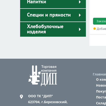
Напитки
Специи и пряности
Заказ
Хлебобулочные
Добав
изделия
Главна
О ко
Ново
Поку
ООО ТК "ДИП"
Пост
623704,
г.Березовский,
Склад