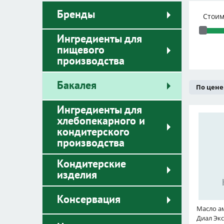
Бренды
Стоим
Ингредиенты для
пищевого
производства
Бакалея
По цене
Ингредиенты для
хлебопекарного и
кондитерского
производства
Кондитерские
изделия
Консервация
Масло ам
Диал Эк