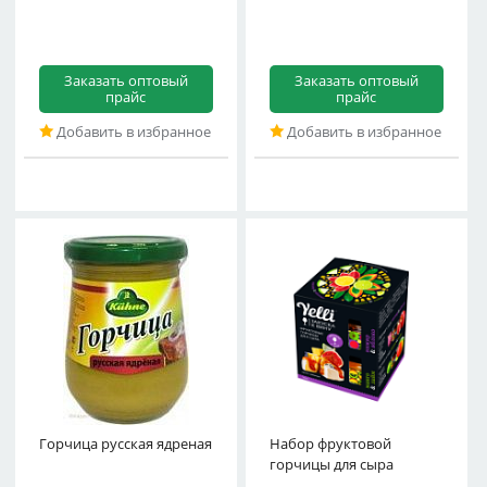
Заказать оптовый
Заказать оптовый
прайс
прайс
Добавить в избранное
Добавить в избранное
Горчица русская ядреная
Набор фруктовой
Инжир&Яблоко,
горчицы для сыра
Манг