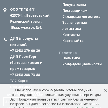
Покупателям
ООО ТК "ДИП"
Поставщикам
623704,
г.Березовский,
Складская логистика
Режевской тракт,
Транспортная
15км, участок №4,
логистика
Контакты
ДИП (продукты
Карта сайта
питания):
+7 (343) 379-00-39
Политика
ДИП ПромТорг
Политика
(бытовая химия и
конфиденциальности
промтовары):
+7 (343) 288-73-88
ТЛС Карго
(Логистика):
Мы используем cookie-файлы, чтобы получить
+7 (343) 363-04-89
статистику, которая помогает нам улучшить сервис для
Вас. Продолжая пользоваться сайтом без изменения
Заказать звонок
настроек, вы даёте согласие на использование ваших