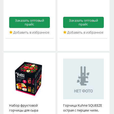
Заказать оптовый
Заказать оптовый
прайс
прайс
Добавить в избранное
Добавить в избранное
Набор фруктовой
Груша&Яблоко, Yelli, 100
Горчица Kuhne SQUEEZE
горчицы для сыра
г
острая с перцем чили,