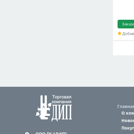
Заказ
Добав
Главна
О ко
Ново
Поку
ООО ТК "ДИП"