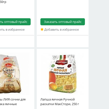
50гр
ть оптовый прайс
Заказать оптовый прайс
ть в избранное
Добавить в избранное
ы ЛИЯ сочни для
Лапша яичная Ручной
ака яичные
раскатки МакСтори, 250 г