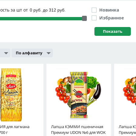
ость за шт от
Новинка
Избранное
По алфавиту
ИЯ для лагмана
Лапша КЭММИ пшеничная
Лапша 
700 г
Премиум UDON №6 для WOK
Премиум