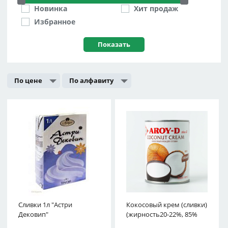
Новинка
Хит продаж
Избранное
По цене
По алфавиту
Сливки 1л "Астри
Кокосовый крем (сливки)
мякоть) 560мл ж/б Aroy-
Дековип"
(жирность20-22%, 85%
D