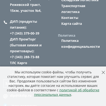
Режевской тракт,
Транспортная
15км, участок №4,
логистика
Контакты
ДИП (продукты
Карта сайта
питания):
+7 (343) 379-00-39
Политика
ДИП ПромТорг
Политика
(бытовая химия и
конфиденциальности
промтовары):
+7 (343) 288-73-88
ТЛС Карго
(Логистика):
Мы используем cookie-файлы, чтобы получить
+7 (343) 363-04-89
статистику, которая помогает нам улучшить сервис для
Вас. Продолжая пользоваться сайтом без изменения
Заказать звонок
настроек, вы даёте согласие на использование ваших
cookie-файлов в соответствии с
политикой об обработке
персональных данных
.
dip@tkdip.ru
Наш телеграм