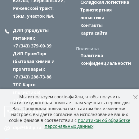
623704,
г.Березовский,
Складская логистика
Режевской тракт,
Транспортная
15км, участок №4,
логистика
Контакты
ДИП (продукты
Карта сайта
питания):
+7 (343) 379-00-39
Политика
ДИП ПромТорг
Политика
(бытовая химия и
конфиденциальности
промтовары):
+7 (343) 288-73-88
ТЛС Карго
(Логистика):
Мы используем cookie-файлы, чтобы получить
+7 (343) 363-04-89
статистику, которая помогает нам улучшить сервис для
Вас. Продолжая пользоваться сайтом без изменения
Заказать звонок
настроек, вы даёте согласие на использование ваших
cookie-файлов в соответствии с
политикой об обработке
персональных данных
.
dip@tkdip.ru