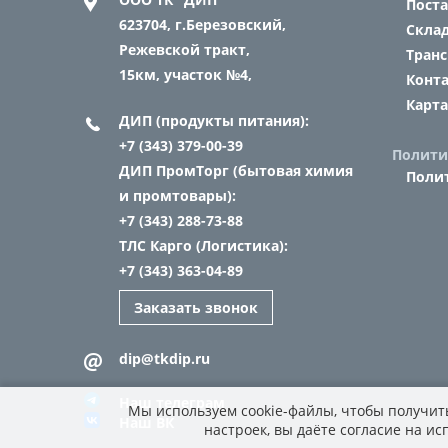
Пост
623704,
г.Березовский,
Склад
Режевской тракт,
Транс
15км, участок №4,
Конт
Карта
ДИП (продукты питания):
+7 (343) 379-00-39
Полити
ДИП ПромТорг (бытовая химия
Поли
и промтовары):
+7 (343) 288-73-88
ТЛС Карго (Логистика):
+7 (343) 363-04-89
Заказать звонок
dip@tkdip.ru
Наш телеграм
Мы используем cookie-файлы, чтобы получить
Наш ВК
настроек, вы даёте согласие на и