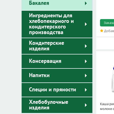
Бакалея
Ингредиенты для
хлебопекарного и
Заказ
кондитерского
Добав
производства
Кондитерские
изделия
Консервация
Напитки
Специи и пряности
Хлебобулочные
Каша ри
сахаром 
изделия
молоке 