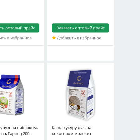
ть оптовый прайс
Заказать оптовый прайс
ть в избранное
Добавить в избранное
урузная с яблоком,
Каша кукурузная на
кокосовым сахаром, без
ена, Гарнец 200г
кокосовом молоке с
глютена, Гарн