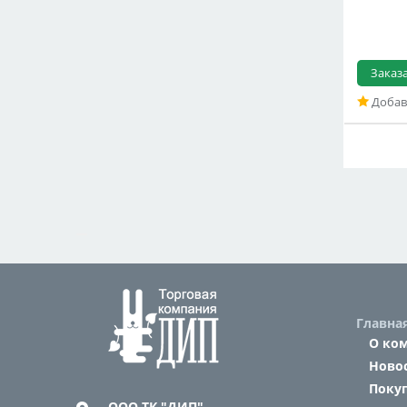
Заказ
Добав
Главна
О ко
Ново
Поку
ООО ТК "ДИП"