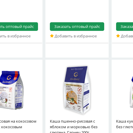
ать оптовый прайс
Заказать оптовый прайс
Заказа
ить в избранное
Добавить в избранное
Добави
совая на кокосовом
без глютена, Гарнец
Каша пшенно-рисовая с
Каша кук
с кокосовым
200г
яблоком и морковью без
без глют
глютена, Гарнец 200г