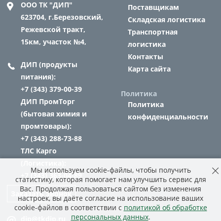
ООО ТК "ДИП"
Поставщикам
623704,
г.Березовский,
Складская логистика
Режевской тракт,
Транспортная
15км, участок №4,
логистика
Контакты
ДИП (продукты
Карта сайта
питания):
+7 (343) 379-00-39
Политика
ДИП ПромТорг
Политика
(бытовая химия и
конфиденциальности
промтовары):
+7 (343) 288-73-88
ТЛС Карго
(Логистика):
Мы используем cookie-файлы, чтобы получить
+7 (343) 363-04-89
статистику, которая помогает нам улучшить сервис для
Вас. Продолжая пользоваться сайтом без изменения
Заказать звонок
настроек, вы даёте согласие на использование ваших
cookie-файлов в соответствии с
политикой об обработке
персональных данных
.
dip@tkdip.ru