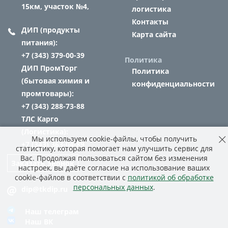
15км, участок №4,
логистика
Контакты
ДИП (продукты
Карта сайта
питания):
+7 (343) 379-00-39
Политика
ДИП ПромТорг
Политика
(бытовая химия и
конфиденциальности
промтовары):
+7 (343) 288-73-88
ТЛС Карго
(Логистика):
Мы используем cookie-файлы, чтобы получить
+7 (343) 363-04-89
статистику, которая помогает нам улучшить сервис для
Вас. Продолжая пользоваться сайтом без изменения
Заказать звонок
настроек, вы даёте согласие на использование ваших
cookie-файлов в соответствии с
политикой об обработке
персональных данных
.
dip@tkdip.ru
Наш телеграм
Наш ВК