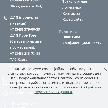
Режевской тракт,
Транспортная
15км, участок №4,
логистика
Контакты
ДИП (продукты
Карта сайта
питания):
+7 (343) 379-00-39
Политика
ДИП ПромТорг
Политика
(бытовая химия и
конфиденциальности
промтовары):
+7 (343) 288-73-88
ТЛС Карго
(Логистика):
Мы используем cookie-файлы, чтобы получить
+7 (343) 363-04-89
статистику, которая помогает нам улучшить сервис для
Вас. Продолжая пользоваться сайтом без изменения
Заказать звонок
настроек, вы даёте согласие на использование ваших
cookie-файлов в соответствии с
политикой об обработке
персональных данных
.
dip@tkdip.ru
Наш телеграм