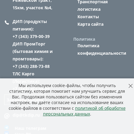
Режевской тракт,
Транспортная
15км, участок №4,
логистика
Контакты
ДИП (продукты
Карта сайта
питания):
+7 (343) 379-00-39
Политика
ДИП ПромТорг
Политика
(бытовая химия и
конфиденциальности
промтовары):
+7 (343) 288-73-88
ТЛС Карго
(Логистика):
Мы используем cookie-файлы, чтобы получить
+7 (343) 363-04-89
статистику, которая помогает нам улучшить сервис для
Вас. Продолжая пользоваться сайтом без изменения
Заказать звонок
настроек, вы даёте согласие на использование ваших
cookie-файлов в соответствии с
политикой об обработке
персональных данных
.
dip@tkdip.ru
Наш телеграм