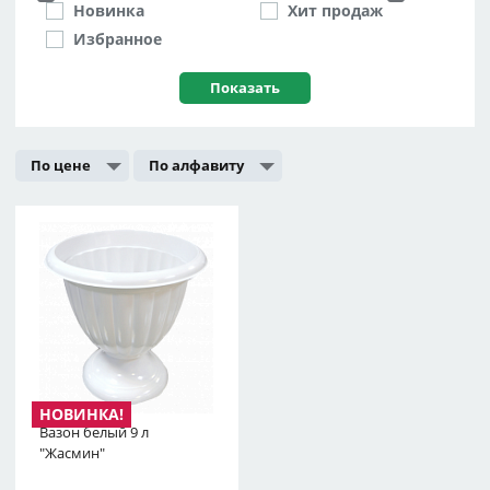
Новинка
Хит продаж
Избранное
По цене
По алфавиту
Вазон белый 9 л
"Жасмин"