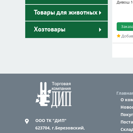
Дивош 1
Товары для животных
Заказ
Хозтовары
Добав
Главна
О ко
Ново
Поку
ООО ТК "ДИП"
Пост
623704,
г.Березовский,
Склад