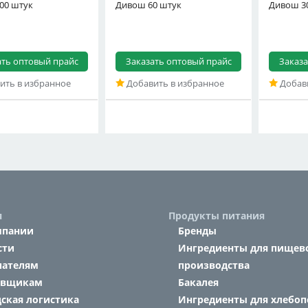
00 штук
Дивош 60 штук
Дивош 3
ать оптовый прайс
Заказать оптовый прайс
Заказа
ить в избранное
Добавить в избранное
Добави
я
Продукты питания
мпании
Бренды
сти
Ингредиенты для пищев
пателям
производства
авщикам
Бакалея
ская логистика
Ингредиенты для хлебоп