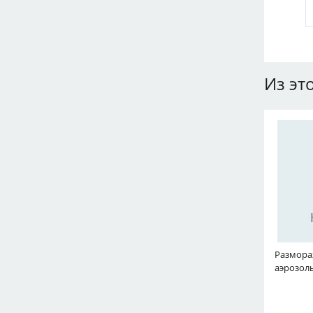
Из эт
Размора
аэрозоль