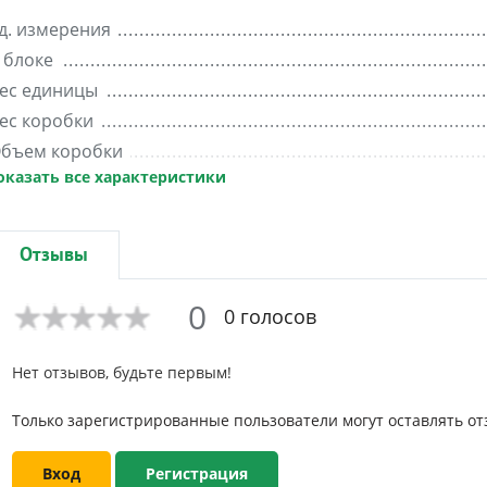
д. измерения
 блоке
ес единицы
ес коробки
бъем коробки
оказать все характеристики
ес блока
ирина
Отзывы
0
0 голосов
Нет отзывов, будьте первым!
Только зарегистрированные пользователи могут оставлять от
Вход
Регистрация