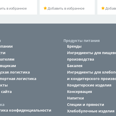
ить в избранное
Добавить в избранное
Добави
я
Продукты питания
мпании
Бренды
сти
Ингредиенты для пищев
пателям
производства
авщикам
Бакалея
ская логистика
Ингредиенты для хлебоп
портная логистика
и кондитерского произв
акты
Кондитерские изделия
 сайта
Консервация
Напитки
ка
Специи и пряности
тика конфиденциальности
Хлебобулочные изделия