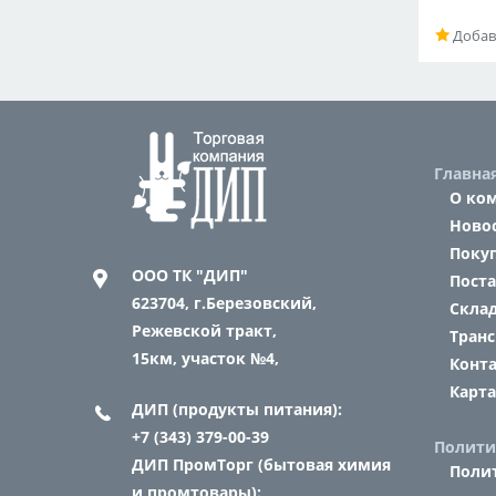
Добав
Главна
О ко
Ново
Поку
ООО ТК "ДИП"
Пост
623704,
г.Березовский,
Склад
Режевской тракт,
Транс
15км, участок №4,
Конт
Карта
ДИП (продукты питания):
+7 (343) 379-00-39
Полити
ДИП ПромТорг (бытовая химия
Поли
и промтовары):