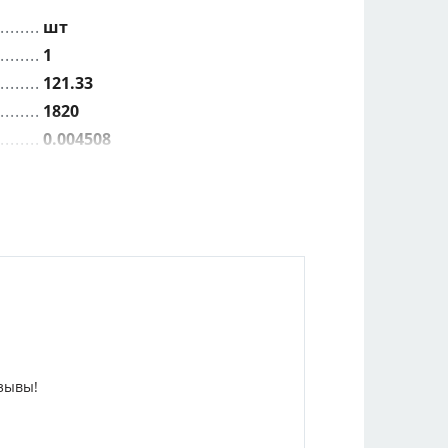
шт
1
121.33
1820
0.004508
121.33
0.14
зывы!