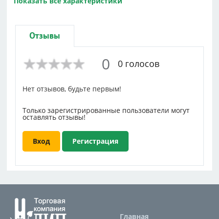
Показать все характеристики
Объем коробки
0.03388
Вес блока
1008.333
Высота
0.22
Отзывы
Ширина
0.35
0
0 голосов
Нет отзывов, будьте первым!
Только зарегистрированные пользователи могут
оставлять отзывы!
Вход
Регистрация
Главная