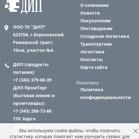
О компании
Новости
Покупателям
ООО ТК "ДИП"
Поставщикам
623704,
г.Березовский,
Складская логистика
Режевской тракт,
Транспортная
15км, участок №4,
логистика
Контакты
ДИП (продукты
Карта сайта
питания):
+7 (343) 379-00-39
Политика
ДИП ПромТорг
Политика
(бытовая химия и
конфиденциальности
промтовары):
+7 (343) 288-73-88
ТЛС Карго
(Логистика):
Мы используем cookie-файлы, чтобы получить
+7 (343) 363-04-89
статистику, которая помогает нам улучшить сервис для