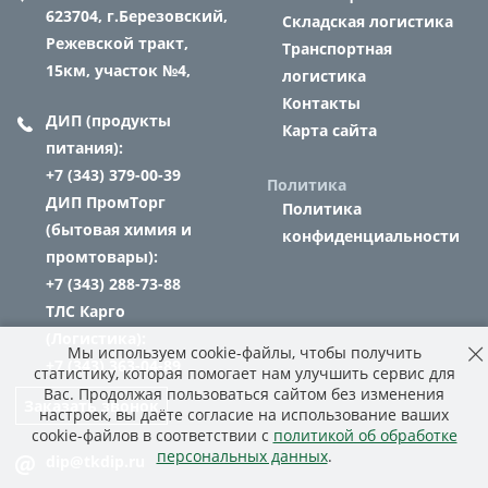
623704,
г.Березовский,
Складская логистика
Режевской тракт,
Транспортная
15км, участок №4,
логистика
Контакты
ДИП (продукты
Карта сайта
питания):
+7 (343) 379-00-39
Политика
ДИП ПромТорг
Политика
(бытовая химия и
конфиденциальности
промтовары):
+7 (343) 288-73-88
ТЛС Карго
(Логистика):
Мы используем cookie-файлы, чтобы получить
+7 (343) 363-04-89
статистику, которая помогает нам улучшить сервис для
Вас. Продолжая пользоваться сайтом без изменения
Заказать звонок
настроек, вы даёте согласие на использование ваших
cookie-файлов в соответствии с
политикой об обработке
персональных данных
.
dip@tkdip.ru