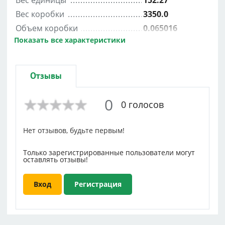
Вес единицы
152.27
Вес коробки
3350.0
Объем коробки
0.065016
Показать все характеристики
Вес блока
152.27
Ширина
0.28
Отзывы
0
0 голосов
Нет отзывов, будьте первым!
Только зарегистрированные пользователи могут
оставлять отзывы!
Вход
Регистрация