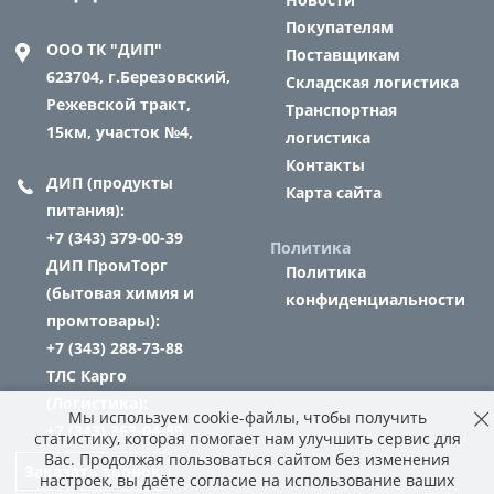
Покупателям
ООО ТК "ДИП"
Поставщикам
623704,
г.Березовский,
Складская логистика
Режевской тракт,
Транспортная
15км, участок №4,
логистика
Контакты
ДИП (продукты
Карта сайта
питания):
+7 (343) 379-00-39
Политика
ДИП ПромТорг
Политика
(бытовая химия и
конфиденциальности
промтовары):
+7 (343) 288-73-88
ТЛС Карго
(Логистика):
Мы используем cookie-файлы, чтобы получить
+7 (343) 363-04-89
статистику, которая помогает нам улучшить сервис для
Вас. Продолжая пользоваться сайтом без изменения
Заказать звонок
настроек, вы даёте согласие на использование ваших