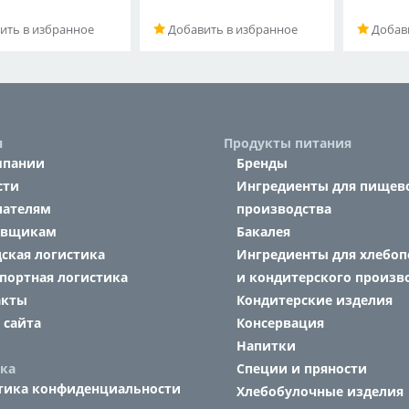
ить в избранное
Добавить в избранное
Добави
я
Продукты питания
мпании
Бренды
сти
Ингредиенты для пищев
пателям
производства
авщикам
Бакалея
ская логистика
Ингредиенты для хлебоп
портная логистика
и кондитерского произв
акты
Кондитерские изделия
 сайта
Консервация
Напитки
ка
Специи и пряности
тика конфиденциальности
Хлебобулочные изделия