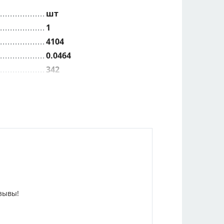
шт
1
4104
0.0464
342
0.4
зывы!