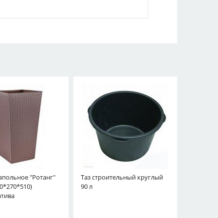
польное "Ротанг"
Таз строительный круглый
70*270*510)
90 л
атива