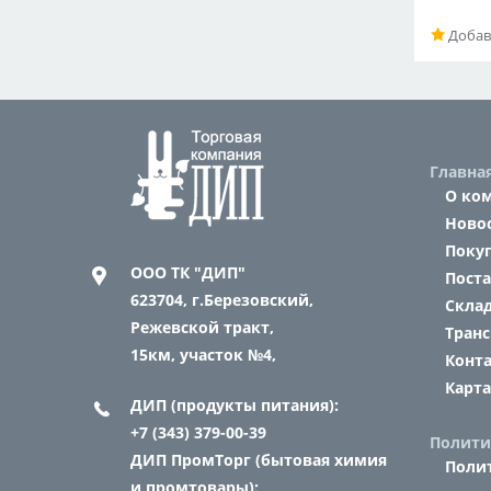
Добав
Главна
О ко
Ново
Поку
ООО ТК "ДИП"
Пост
623704,
г.Березовский,
Склад
Режевской тракт,
Транс
15км, участок №4,
Конт
Карта
ДИП (продукты питания):
+7 (343) 379-00-39
Полити
ДИП ПромТорг (бытовая химия
Поли
и промтовары):