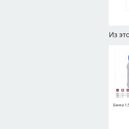
Из эт
Банка 1,