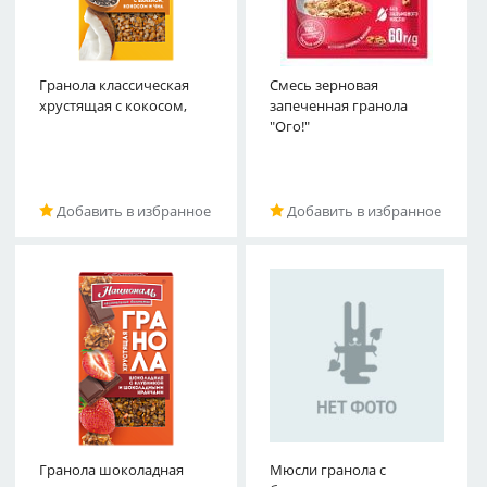
Гранола классическая
бананом и чиа
Смесь зерновая
хрустящая с кокосом,
Националь 250 г
запеченная гранола
"Ого!"
Добавить в избранное
Добавить в избранное
Гранола шоколадная
и клубникой Националь
Мюсли гранола с