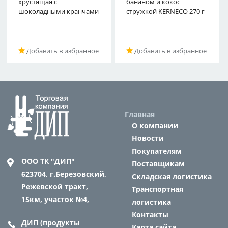
хрустящая с
250 г
бананом и кокос
шоколадными кранчами
стружкой KERNECO 270 г
Добавить в избранное
Добавить в избранное
Главная
О компании
Новости
Покупателям
ООО ТК "ДИП"
Поставщикам
623704,
г.Березовский,
Складская логистика
Режевской тракт,
Транспортная
15км, участок №4,
логистика
Контакты
ДИП (продукты
Карта сайта