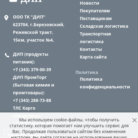
Новости
Покупателям
ООО ТК "ДИП"
Поставщикам
623704,
г.Березовский,
Складская логистика
Режевской тракт,
Транспортная
15км, участок №4,
логистика
Контакты
ДИП (продукты
Карта сайта
питания):
+7 (343) 379-00-39
Политика
ДИП ПромТорг
Политика
(бытовая химия и
конфиденциальности
промтовары):
+7 (343) 288-73-88
ТЛС Карго
(Логистика):
Мы используем cookie-файлы, чтобы получить
+7 (343) 363-04-89
статистику, которая помогает нам улучшить сервис для
Вас. Продолжая пользоваться сайтом без изменения
Заказать звонок
настроек, вы даёте согласие на использование ваших