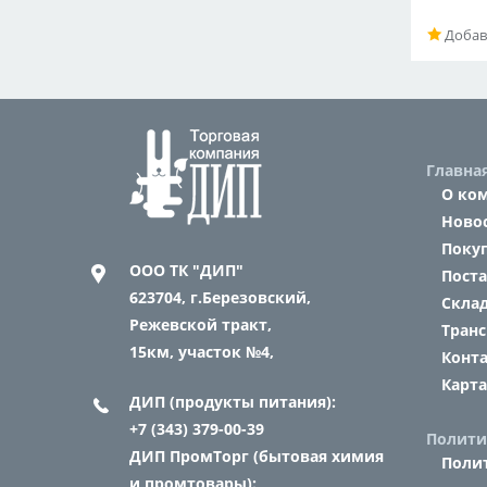
Добав
Главна
О ко
Ново
Поку
ООО ТК "ДИП"
Пост
623704,
г.Березовский,
Склад
Режевской тракт,
Транс
15км, участок №4,
Конт
Карта
ДИП (продукты питания):
+7 (343) 379-00-39
Полити
ДИП ПромТорг (бытовая химия
Поли
и промтовары):