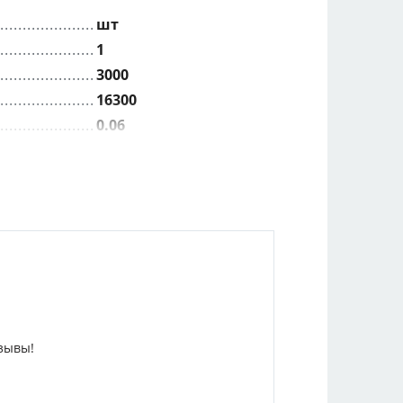
шт
1
3000
16300
0.06
3260
0.4
зывы!