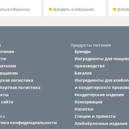
ить в избранное
Добавить в избранное
Добави
я
Продукты питания
мпании
Бренды
сти
Ингредиенты для пищев
пателям
производства
авщикам
Бакалея
ская логистика
Ингредиенты для хлебоп
портная логистика
и кондитерского произв
акты
Кондитерские изделия
 сайта
Консервация
Напитки
ка
Специи и пряности
тика конфиденциальности
Хлебобулочные изделия