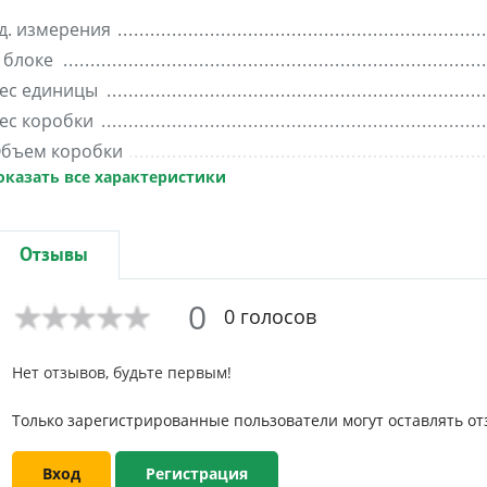
д. измерения
 блоке
ес единицы
ес коробки
бъем коробки
оказать все характеристики
ес блока
ирина
Отзывы
0
0 голосов
Нет отзывов, будьте первым!
Только зарегистрированные пользователи могут оставлять от
Вход
Регистрация