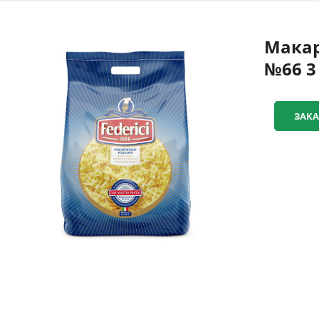
Макар
№66 3 
ЗАКА