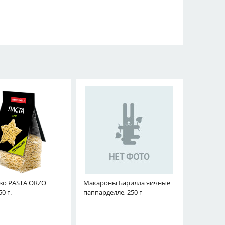
зо PASTA ORZO
Макароны Барилла яичные
50 г.
паппарделле, 250 г