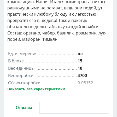
композицию. Наши "Итальянские травы" никого
равнодушными не оставят, ведь они подойдут
практически к любому блюду и с легкостью
превратят его в шедевр! Такой пакетик
обязательно должны быть у каждой хозяйки!
Состав: орегано, чабер, базилик, розмарин, лук-
порей, майоран, тимьян.
Ед. измерения
шт
В блоке
15
Вес единицы
10
Вес коробки
4700
Объем коробки
0.05152
Показать все характеристики
Вес блока
280
Ширина
0.32
Отзывы