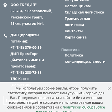
ООО ТК "ДИП"
Поставщикам
623704,
г.Березовский,
Складская логистика
Режевской тракт,
Транспортная
15км, участок №4,
логистика
Контакты
ДИП (продукты
Карта сайта
питания):
+7 (343) 379-00-39
Политика
ДИП ПромТорг
Политика
(бытовая химия и
конфиденциальности
промтовары):
+7 (343) 288-73-88
ТЛС Карго
(Логистика):
Мы используем cookie-файлы, чтобы получить
+7 (343) 363-04-89
статистику, которая помогает нам улучшить сервис для
Вас. Продолжая пользоваться сайтом без изменения
Заказать звонок
настроек, вы даёте согласие на использование ваших
cookie-файлов в соответствии с
политикой об обработке
персональных данных
.